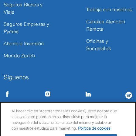
Seguros Bienes y
Trabaja con nosotros
Viaje
Canales Atención
Seguros Empresas y
Remota
Pymes
Oficinas y
Ahorro e Inversión
Sucursales
Mundo Zurich
Síguenos
Condiciones de uso
Políticas de privacidad
Política de cookies
Al hacer clic en “Aceptar todas las cookies”, usted acepta que
las cookies se guarden en su dispositivo para mejorar la
© Zurich
navegación del sitio, analizar el uso del mismo, y colaborar
con nuestros estudios para marketing.
Política de cookies