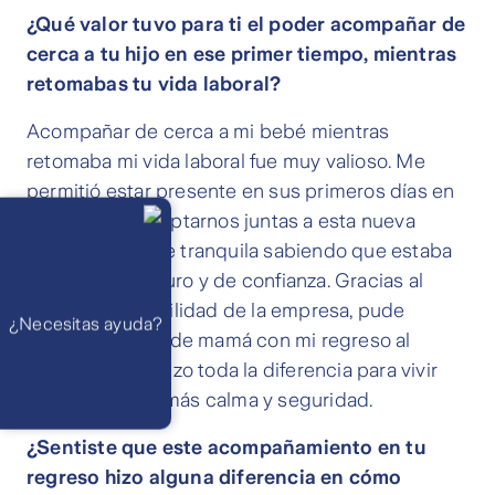
¿Qué valor tuvo para ti el poder acompañar de
cerca a tu hijo en ese primer tiempo, mientras
retomabas tu vida laboral?
Acompañar de cerca a mi bebé mientras
retomaba mi vida laboral fue muy valioso. Me
permitió estar presente en sus primeros días en
Llámanos
la sala cuna, adaptarnos juntas a esta nueva
Lunes a
viernes de 8
am a 21 pm
etapa y sentirme tranquila sabiendo que estaba
Ayuda
en un lugar seguro y de confianza. Gracias al
Preguntas
Frecuentes
apoyo y la flexibilidad de la empresa, pude
WhatsApp
¿Necesitas ayuda?
Atención 24
equilibrar mi rol de mamá con mi regreso al
horas,
excepto
trabajo, lo que hizo toda la diferencia para vivir
feriados
Cóntactanos
Respuesta
esta etapa con más calma y seguridad.
máximo en 2 días
hábiles
¿Sentiste que este acompañamiento en tu
regreso hizo alguna diferencia en cómo