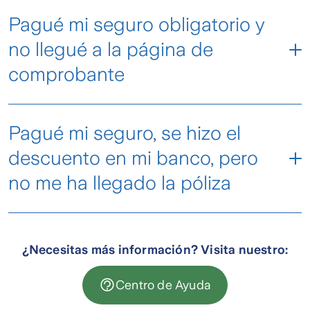
Pagué mi seguro obligatorio y
no llegué a la página de
comprobante
Pagué mi seguro, se hizo el
reimprimir tu póliza aquí
descuento en mi banco, pero
no me ha llegado la póliza
Si pagaste tu póliza SOAP y aún no la recibes,
podría haber una demora en el envío al correo
¿Necesitas más información? Visita nuestro:
que nos indicaste en la compra, de todas
formas, puedes
reimprimirla aquí
.
Centro de Ayuda
En caso de que no puedas reimprimirla déjanos