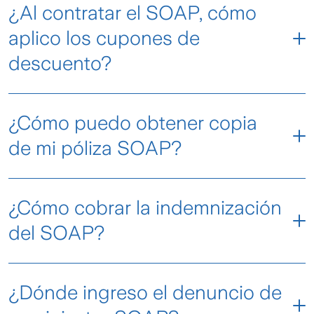
¿Al contratar el SOAP, cómo
dentro de 24 horas hábiles para atender tu
solicitud.
aplico los cupones de
descuento?
¿Cómo puedo obtener copia
de mi póliza SOAP?
Podrás consultar o re-imprimir tu póliza SOAP
¿Cómo cobrar la indemnización
haciendo clic aquí:
del SOAP?
https://soap.zurich.cl/soap/reimpresion
En caso de accidente, para solicitar la
¿Dónde ingreso el denuncio de
indemnización de tu seguro SOAP debes: