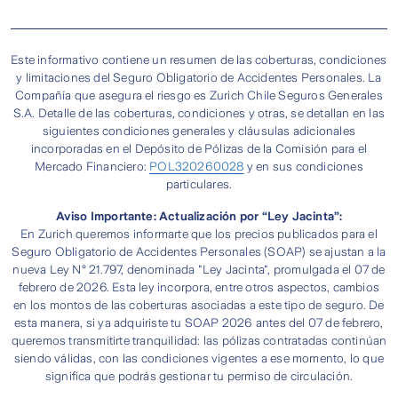
tus datos y nos contactaremos contigo a la
brevedad para resolver tu solicitud.
Este informativo contiene un resumen de las coberturas, condiciones
y limitaciones del Seguro Obligatorio de Accidentes Personales. La
Compañía que asegura el riesgo es Zurich Chile Seguros Generales
S.A. Detalle de las coberturas, condiciones y otras, se detallan en las
siguientes condiciones generales y cláusulas adicionales
incorporadas en el Depósito de Pólizas de la Comisión para el
Mercado Financiero:
POL320260028
y en sus condiciones
particulares.
Aviso Importante: Actualización por “Ley Jacinta”:
En Zurich queremos informarte que los precios publicados para el
Seguro Obligatorio de Accidentes Personales (SOAP) se ajustan a la
nueva Ley N° 21.797, denominada "Ley Jacinta", promulgada el 07 de
febrero de 2026. Esta ley incorpora, entre otros aspectos, cambios
en los montos de las coberturas asociadas a este tipo de seguro. De
esta manera, si ya adquiriste tu SOAP 2026 antes del 07 de febrero,
queremos transmitirte tranquilidad: las pólizas contratadas continúan
siendo válidas, con las condiciones vigentes a ese momento, lo que
significa que podrás gestionar tu permiso de circulación.