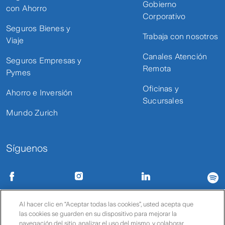
Gobierno
con Ahorro
Corporativo
Seguros Bienes y
Trabaja con nosotros
Viaje
Canales Atención
Seguros Empresas y
Remota
Pymes
Oficinas y
Ahorro e Inversión
Sucursales
Mundo Zurich
Síguenos
Condiciones de uso
Políticas de privacidad
Política de cookies
Al hacer clic en “Aceptar todas las cookies”, usted acepta que
Comprar SOAP
Consulta y reimprime tu SOAP
las cookies se guarden en su dispositivo para mejorar la
© Zurich
navegación del sitio, analizar el uso del mismo, y colaborar