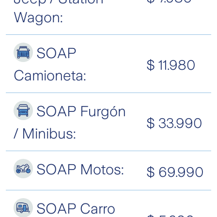
Wagon:
SOAP
$ 11.980
Camioneta:
SOAP Furgón
$ 33.990
/ Minibus:
SOAP Motos:
$ 69.990
SOAP Carro